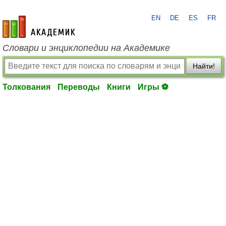
EN
DE
ES
FR
academic.ru
Словари и энциклопедии на Академике
Найти!
Толкования
Переводы
Книги
Игры ⚽