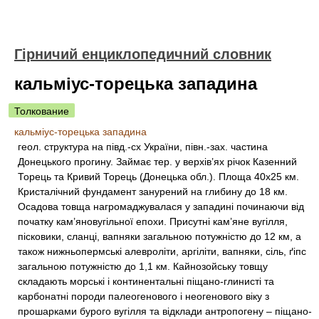
Гірничий енциклопедичний словник
кальміус-торецька западина
Толкование
кальміус-торецька западина
геол. структура на півд.-сх України, півн.-зах. частина
Донецького прогину. Займає тер. у верхів’ях річок Казенний
Торець та Кривий Торець (Донецька обл.). Площа 40х25 км.
Кристалічний фундамент занурений на глибину до 18 км.
Осадова товща нагромаджувалася у западині починаючи від
початку кам’яновугільної епохи. Присутні кам’яне вугілля,
пісковики, сланці, вапняки загальною потужністю до 12 км, а
також нижньопермські алевроліти, аргіліти, вапняки, сіль, ґіпс
загальною потужністю до 1,1 км. Кайнозойську товщу
складають морські і континентальні піщано-глинисті та
карбонатні породи палеогенового і неогенового віку з
прошарками бурого вугілля та відклади антропогену – піщано-