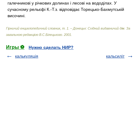
галечникові у річкових долинах і лесові на вододілах. У
сучасному рельєфі К.-Т.з. відповідає Торецько-Бахмутській
височині.
Гірничий енциклопедичний словник, т. 1. – Донецьк: Східний видавничий дім
.
За
загальною редакцією В.С.Білецького
.
2001
.
Игры ⚽
Нужно сделать НИР?
калькуляція
кальсиліт