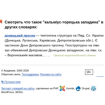
Смотреть что такое "кальміус-торецька западина" в
других словарях:
донецький прогин
— тектонічна структура на Півд. Сх. України
(Донецька, Луганська, Харківська, Дніпропетровська обл.). Є
частиною Доно Дніпровського прогину. Геоструктурно на півн.
зах обмежений Дніпровсько Донецькою западиною, на півн. сх.
– Воронезьким масивом,… …
Гірничий енциклопедичний словник
© Академик, 2000-2026
18+
Обратная связь:
Техподдержка
,
Реклама на сайте
👣 Путешествия
Экспорт словарей на сайты
, сделанные на PHP,
Joomla,
Drupal,
WordPress, MODx.